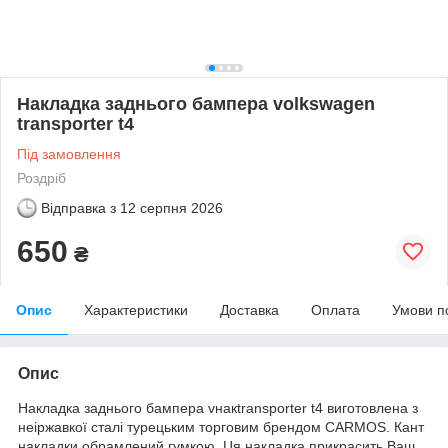
Накладка заднього бампера volkswagen
transporter t4
Під замовлення
Роздріб
Відправка з
12 серпня 2026
650
₴
Опис
Характеристики
Доставка
Оплата
Умови п
Опис
Накладка заднього бампера vнакtransporter t4 виготовлена з
неіржавкої сталі турецьким торговим брендом CARMOS. Кант
накладки обрамлений гумкою. Ця накладка прикрасить Ваш