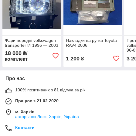
Фари передні volkswagen
Накладки на ручки Toyota
Про
transporter t4 1996 — 2003
RAV4 2006
volk
96-0
18 000
₴/
1 200
3 2
₴
комплект
Про нас
100% позитивних з 81 відгука за рік
Працює з 21.02.2020
м. Харків
авторынок Лоск, Харків, Україна
Контакти