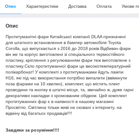
Опис
Характеристики
Доставка
Оплата
Умови п
Опис
Протитуманітні фари Китайської компанії DLAA призначені
для штатного встановлення в бампер автомобіля Toyota
Corolla, що випускається з 2016 до 2018 років.Відбивач фари
він же та корпус виготовлені зі спеціального термостійкого
пластику, кріплення з регулюванням фари теж виготовлене з
пластику.Скло протитуманної фари це високотемпературний
полікарбонат! У комплекті з протитуманками йдуть лампи
Н16, які під час використання потрібно випалити (ввімкнути
поза фарами на 10 хвилин), комплект, що містить плект
проводини та кнопку в штатні місця, та, звичайно ж, дуже гарні
декоративні накладки з хромованим обідком. Цей комплект
протитуманних фар є в наявності в нашому магазині
Просвітло. Світлина тільки живі не сковані з інтернету, на
відміну від багатьох продавців!!!!
Завдяки за розуміння!!!!