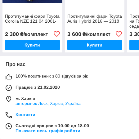
Протитуманні фари Toyota
Протитуманні фари Toyota
Прот
Corolla NZE 121 04 2001-
Auris Hybrid 2016 — 2018
на T
сед
2 300
3 600
3 3
₴/комплект
₴/комплект
Купити
Купити
Про нас
100% позитивних з 80 відгуків за рік
Працює з 21.02.2020
м. Харків
авторынок Лоск, Харків, Україна
Контакти
Сьогодні працює з 10:00 до 18:00
Показати весь графік роботи