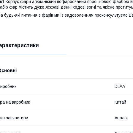
в1.Корпус фари алюмінієвий пофарбований порошковою фарбою ві
абір фар містить дуже яскраві денні ходові вогні та якісне протиту
а будь-які питання з фарів ми із задоволенням проконсультуємо 
арактеристики
Основні
иробник
DLAA
раїна виробник
Китай
ип запчастини
Аналог