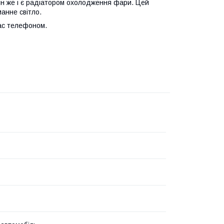
н же і є радіатором охолодження фари. Цей
манне світло.
Вас телефоном.