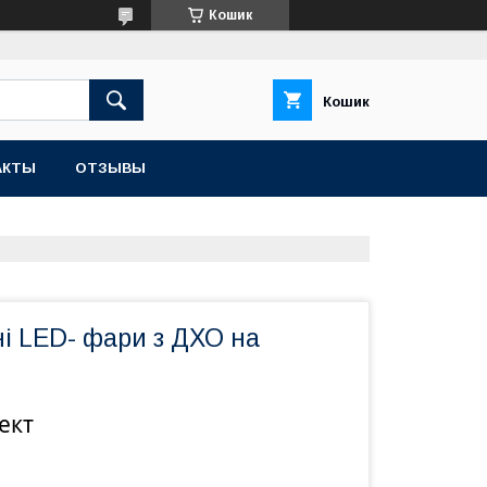
Кошик
Кошик
АКТЫ
ОТЗЫВЫ
і LED- фари з ДХО на
ект