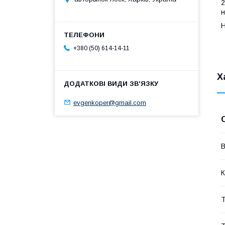
2
н
Н
+380 (50) 614-14-11
Х
evgenkoper@gmail.com
В
К
Т