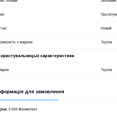
ип техніки
Легковий
ип
Протитум
Стан
Новий
умісність з маркою
Toyota
Користувальницькі характеристики
Марка
Toyota
нформація для замовлення
іна:
3 500 ₴/комплект