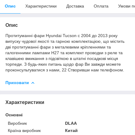
Опис
Характеристики
Доставка
Оплата
Умови п
Опис
Протитуманні фари Hyundai Tucson c 2004 до 2013 року
випуску чудової якості та гарною комплектацією, що містить
дві протитуманні фари з металевими кріпленнями та
галогенними лампами Н27 та комплект проводки з реле та
клавішею вмикання з підсвіткою в штатні посадкові місця
торпеди. З будь-яких питань щодо фар Ви завжди можете
проконсультуватися з нами, 22 Створивши нам телефоном.
Приховати
Характеристики
Основні
Виробник
DLAA
Країна виробник
Китай