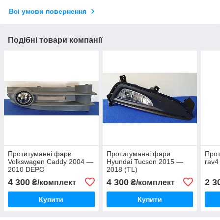
Всі умови повернення
Подібні товари компанії
Протитуманні фари
Протитуманні фари
Прот
Volkswagen Caddy 2004 —
Hyundai Tucson 2015 —
rav4
2010 DEPO
2018 (TL)
4 300
4 300
2 3
₴/комплект
₴/комплект
Купити
Купити