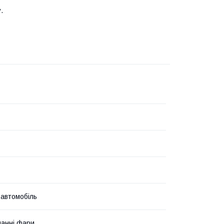
.
 автомобіль
анні фари