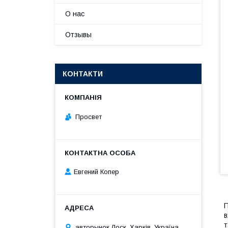
О нас
Отзывы
КОНТАКТИ
Просвет
Евгений Копер
П
в
т
авторынок Лоск, Харків, Україна