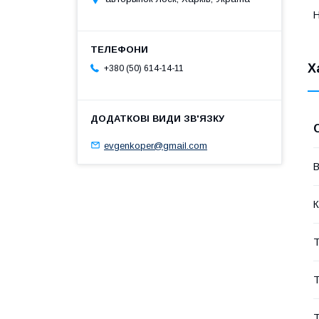
Н
Х
+380 (50) 614-14-11
evgenkoper@gmail.com
В
К
Т
Т
Т