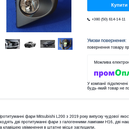
Купити
+380 (50) 614-14-11
повернення товару п
У компанії підключені
будь-який товар не п
ротитуманні фари Mitsubishi L200 з 2019 року випуску чудової якос
ходять дві протитуманні фари з галогенними лампами Н16, дві на
а клавішею увімкнення в штатне місце заглушили.