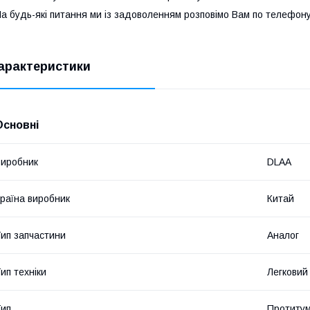
а будь-які питання ми із задоволенням розповімо Вам по телефону
арактеристики
Основні
иробник
DLAA
раїна виробник
Китай
ип запчастини
Аналог
ип техніки
Легковий
ип
Протитум