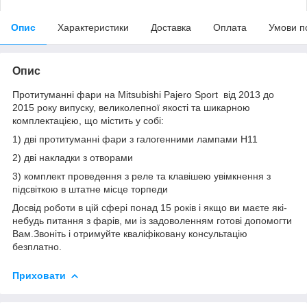
Опис
Характеристики
Доставка
Оплата
Умови п
Опис
Протитуманні фари на Mitsubishi Pajero Sport від 2013 до
2015 року випуску, великолепної якості та шикарною
комплектацією, що містить у собі:
1) дві протитуманні фари з галогенними лампами Н11
2) дві накладки з отворами
3) комплект проведення з реле та клавішею увімкнення з
підсвіткою в штатне місце торпеди
Досвід роботи в цій сфері понад 15 років і якщо ви маєте які-
небудь питання з фарів, ми із задоволенням готові допомогти
Вам.Звоніть і отримуйте кваліфіковану консультацію
безплатно.
Приховати