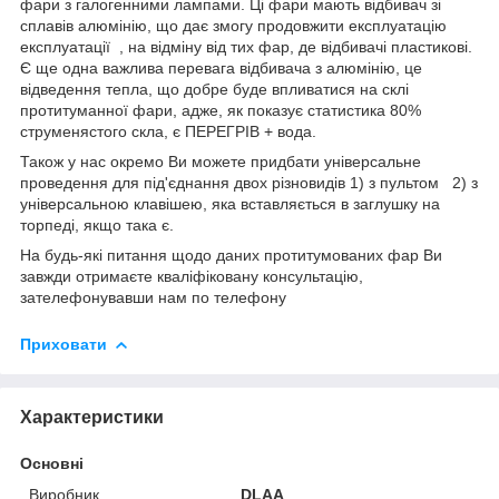
фари з галогенними лампами. Ці фари мають відбивач зі
сплавів алюмінію, що дає змогу продовжити експлуатацію
експлуатації , на відміну від тих фар, де відбивачі пластикові.
Є ще одна важлива перевага відбивача з алюмінію, це
відведення тепла, що добре буде впливатися на склі
протитуманної фари, адже, як показує статистика 80%
струменястого скла, є ПЕРЕГРІВ + вода.
Також у нас окремо Ви можете придбати універсальне
проведення для під'єднання двох різновидів 1) з пультом 2) з
універсальною клавішею, яка вставляється в заглушку на
торпеді, якщо така є.
На будь-які питання щодо даних протитумованих фар Ви
завжди отримаєте кваліфіковану консультацію,
зателефонувавши нам по телефону
Приховати
Характеристики
Основні
Виробник
DLAA