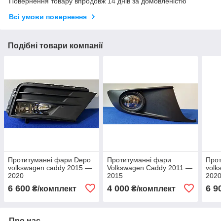
Повернення товару впродовж 14 днів за домовленістю
Всі умови повернення
Подібні товари компанії
Протитуманні фари Depo
Протитуманні фари
Прот
volkswagen caddy 2015 —
Volkswagen Caddy 2011 —
volk
2020
2015
202
6 600
4 000
6 9
₴/комплект
₴/комплект
Про нас