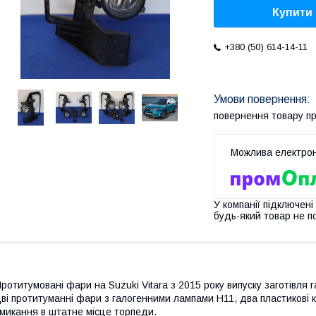
Купити
+380 (50) 614-14-11
повернення товару п
У компанії підключені
будь-який товар не п
ротитумовані фари на Suzuki Vitara з 2015 року випуску заготівля г
ві протитуманні фари з галогенними лампами Н11, два пластикові 
микання в штатне місце торпеди.