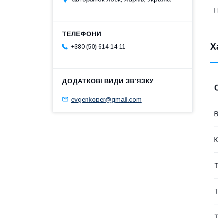
Н
Х
+380 (50) 614-14-11
evgenkoper@gmail.com
В
К
Т
Т
Т