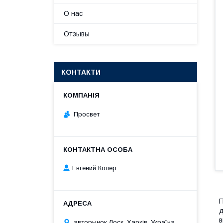
О нас
Отзывы
КОНТАКТИ
Просвет
Евгений Копер
П
д
в
авторынок Лоск, Харків, Україна