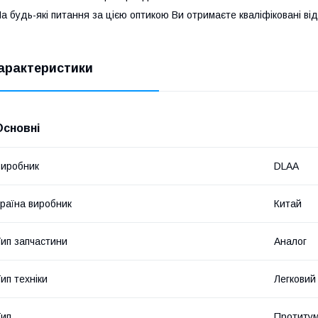
а будь-які питання за цією оптикою Ви отримаєте кваліфіковані від
арактеристики
Основні
иробник
DLAA
раїна виробник
Китай
ип запчастини
Аналог
ип техніки
Легковий
ип
Протитум