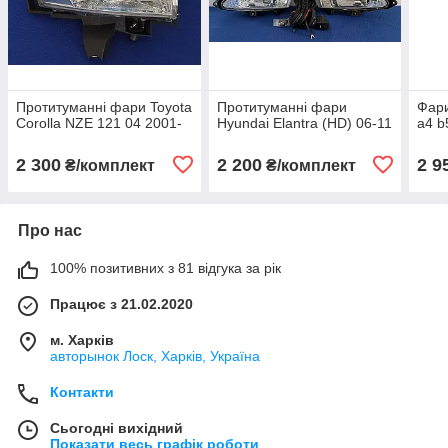
Протитуманні фари Toyota
Протитуманні фари
Фари
Corolla NZE 121 04 2001-
Hyundai Elantra (HD) 06-11
a4 b
2 300
2 200
2 9
₴/комплект
₴/комплект
Про нас
100% позитивних з 81 відгука за рік
Працює з 21.02.2020
м. Харків
авторынок Лоск, Харків, Україна
Контакти
Сьогодні вихідний
Показати весь графік роботи