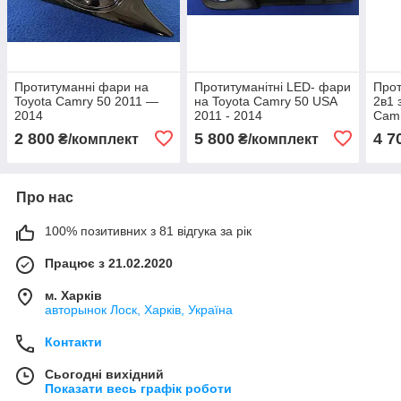
Протитуманні фари на
Протитуманітні LED- фари
Прот
Toyota Camry 50 2011 —
на Toyota Camry 50 USA
2в1 
2014
2011 - 2014
Cam
2 800
5 800
4 7
₴/комплект
₴/комплект
Про нас
100% позитивних з 81 відгука за рік
Працює з 21.02.2020
м. Харків
авторынок Лоск, Харків, Україна
Контакти
Сьогодні вихідний
Показати весь графік роботи