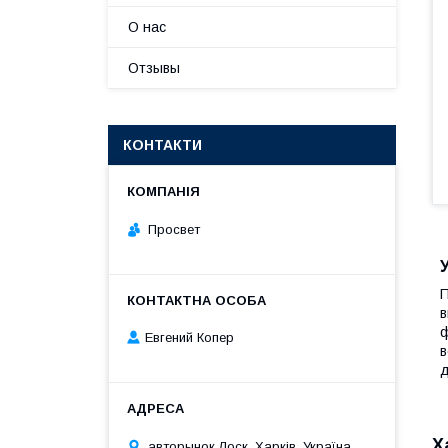
О нас
Отзывы
КОНТАКТИ
Просвет
П
в
ф
Евгений Копер
в
д
Х
авторынок Лоск, Харків, Україна