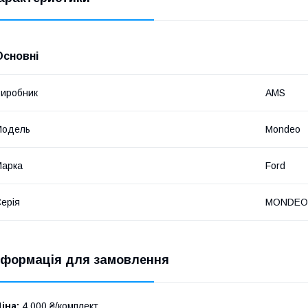
Основні
иробник
AMS
Модель
Mondeo
Марка
Ford
ерія
MONDEO I
нформація для замовлення
іна:
4 000 ₴/комплект