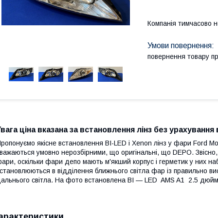
Компанія тимчасово 
повернення товару п
Увага ціна вказана за встановлення лінз без урахування 
ропонуємо якісне встановлення BI-LED і Xenon лінз у фари Ford Mo
важаються умовно нерозбірними, що оригінальні, що DEPO. Звісно, 
ари, оскільки фари депо мають м'якший корпус і герметик у них наб
становлюються в відділення ближнього світла фар із правильно в
альнього світла. На фото встановлена BI — LED AMS A1 2.5 дюйм
арактеристики