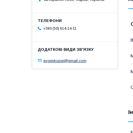
+380 (50) 614-14-11
В
evgenkoper@gmail.com
С
І
Ц