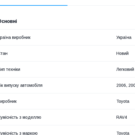
Основні
раїна виробник
Україна
Стан
Новий
ип техніки
Легковий
ік випуску автомобіля
2006, 200
иробник
Toyota
умісність з моделлю
RAV4
умісність з маркою
Toyota