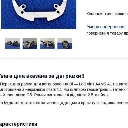
Компанія тимчасово 
повернення товару п
Увага ціна вказана за дві рамки!!
ерехідна рамка для встановлення Bi — Led лінз AAMS A1 на автомо
иготовлена з неіржавкої сталі 1.5 мм із чіткою геометрією штатних 
 Xenon лінзи G5. Рамки виготовлені під лінзи 2.5 дюйма.
а будь-які додаткові питання щодо цього проєкту із задоволенням
арактеристики