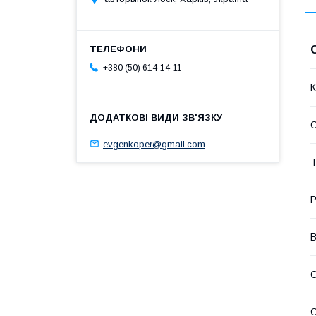
+380 (50) 614-14-11
К
evgenkoper@gmail.com
Т
Р
В
С
С