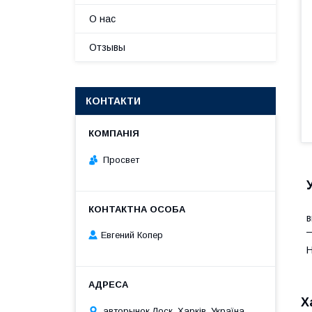
О нас
Отзывы
КОНТАКТИ
Просвет
П
в
—
Евгений Копер
Н
Х
авторынок Лоск, Харків, Україна