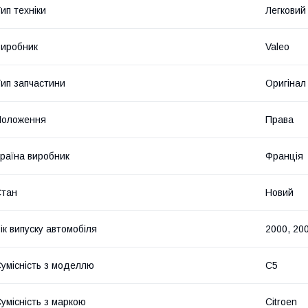
ип техніки
Легковий
иробник
Valeo
ип запчастини
Оригінал
Положення
Права
раїна виробник
Франція
Стан
Новий
ік випуску автомобіля
2000, 200
умісність з моделлю
C5
умісність з маркою
Citroen