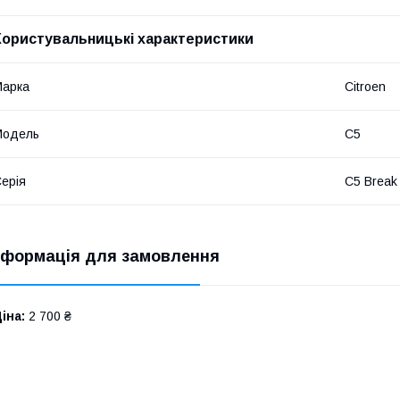
Користувальницькі характеристики
Марка
Citroen
Модель
C5
ерія
C5 Break
нформація для замовлення
іна:
2 700 ₴