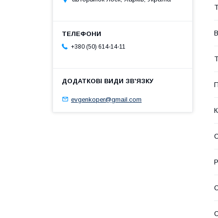
Т
В
+380 (50) 614-14-11
Т
evgenkoper@gmail.com
К
Р
С
С