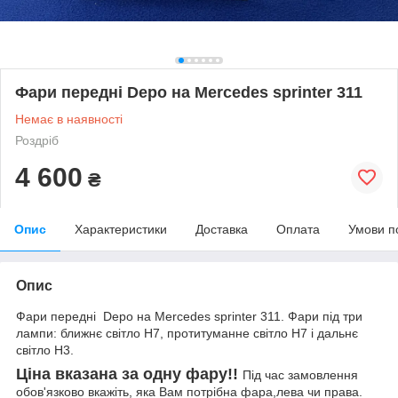
Фари передні Depo на Mercedes sprinter 311
Немає в наявності
Роздріб
4 600
₴
Опис
Характеристики
Доставка
Оплата
Умови п
Опис
Фари передні Depo на Mercedes sprinter 311. Фари під три
лампи: ближнє світло Н7, протитуманне світло Н7 і дальнє
світло Н3.
Ціна вказана за одну фару!!
Під час замовлення
обов'язково вкажіть, яка Вам потрібна фара,лева чи права.