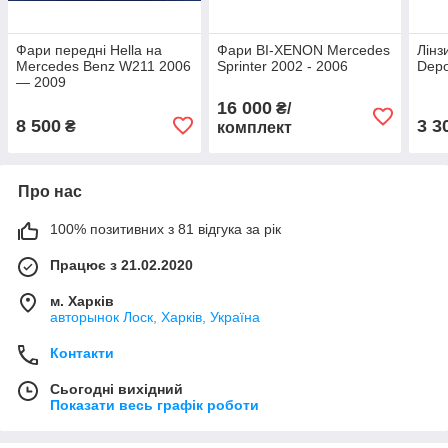
Фари передні Hella на
Фари BI-XENON Mercedes
Лінз
Mercedes Benz W211 2006
Sprinter 2002 - 2006
Depo
— 2009
16 000
₴/
8 500
3 3
₴
комплект
Про нас
100% позитивних з 81 відгука за рік
Працює з 21.02.2020
м. Харків
авторынок Лоск, Харків, Україна
Контакти
Сьогодні вихідний
Показати весь графік роботи