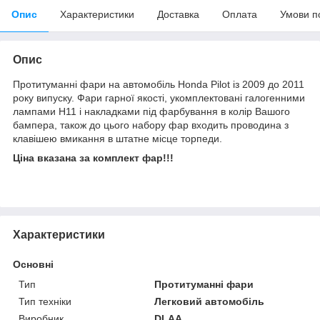
Опис
Характеристики
Доставка
Оплата
Умови п
Опис
Протитуманні фари на автомобіль Honda Pilot із 2009 до 2011
року випуску. Фари гарної якості, укомплектовані галогенними
лампами Н11 і накладками під фарбування в колір Вашого
бампера, також до цього набору фар входить проводина з
клавішею вмикання в штатне місце торпеди.
Ціна вказана за комплект фар!!!
Характеристики
Основні
Тип
Протитуманні фари
Тип техніки
Легковий автомобіль
Виробник
DLAA