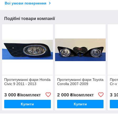
Всі умови повернення
Подібні товари компанії
Протитуманні фари Honda
Протитуманні фари Toyota
Прот
Civic 9 2011 - 2013
Corolla 2007-2009
Cr-v
3 000
2 000
3 1
₴/комплект
₴/комплект
Купити
Купити