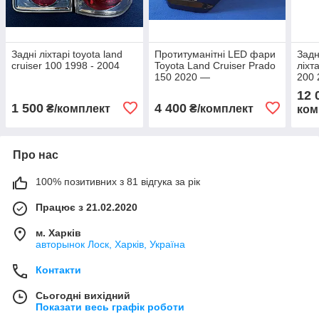
Задні ліхтарі toyota land
Протитуманітні LED фари
Задн
cruiser 100 1998 - 2004
Toyota Land Cruiser Prado
ліхт
150 2020 —
200 
12 
1 500
4 400
₴/комплект
₴/комплект
ком
Про нас
100% позитивних з 81 відгука за рік
Працює з 21.02.2020
м. Харків
авторынок Лоск, Харків, Україна
Контакти
Сьогодні вихідний
Показати весь графік роботи