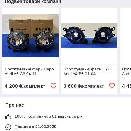
Подібні товари компанії
Протитуманні фари Depo
Протитуманні фари TYC
Прот
Audi A6 C6 04-11
Audi A4 B6 01-04
Audi
16
4 200
3 600
4 4
₴/комплект
₴/комплект
Про нас
100% позитивних з 81 відгука за рік
Працює з 21.02.2020