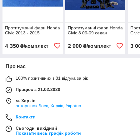
Протитуманні фари Honda
Протитуманні фари Honda
Прот
Civic 2013 - 2015
Civic 8 06-09 седан
Civi
4 350
2 900
3 0
₴/комплект
₴/комплект
Про нас
100% позитивних з 81 відгука за рік
Працює з 21.02.2020
м. Харків
авторынок Лоск, Харків, Україна
Контакти
Сьогодні вихідний
Показати весь графік роботи