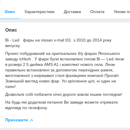
Опис
Характеристики
Доставка
Оплата
Умови п
Опис
Bi - Led фары на nissan x-trail t31 з 2010 до 2014 року
випуску.
Проект побудований на оригінальних б/у фарах Японського
заводу ichkoh . У фари були встановлені топові Bi — Led лінзи
в розмірі 2.5 дюйма AMS A1 і комплект нового скла. Лінзи
правильно встановлені за допомогою перехідних рамок,
виготовленої з неіржавкої сталі фахівцями компанії Просвіт.
Зовнішній вигляд нових фар. Усі кріплення цілі, ні один не
паян!
Дозвольте собі побачити нічні дороги зовсім іншим поглядом!
На будь-які додаткові питання Ви завжди можете отримати
відповіді по телефону.
Приховати