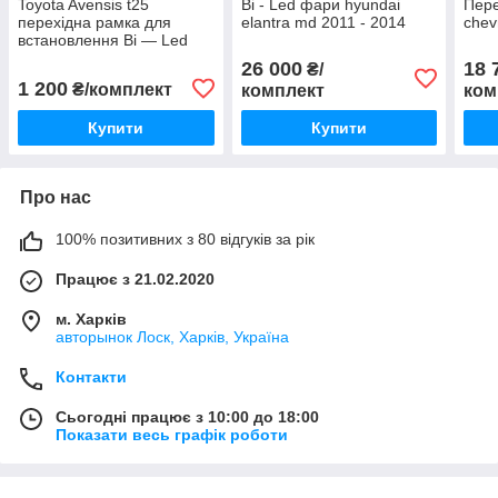
Toyota Avensis t25
Bi - Led фари hyundai
Пере
перехідна рамка для
elantra md 2011 - 2014
chev
встановлення Bi — Led
лінз AMS A1 2006 — 2008
26 000
18 
₴/
1 200
₴/комплект
комплект
ком
Купити
Купити
Про нас
100% позитивних з 80 відгуків за рік
Працює з 21.02.2020
м. Харків
авторынок Лоск, Харків, Україна
Контакти
Сьогодні працює з 10:00 до 18:00
Показати весь графік роботи